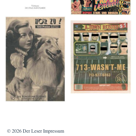
HÖR ZU! – 1949,
A-TOWN BUSTED –
NUMMER 10, Woche
8/15/16–9/1/16
vom 27. Februar bis 05.
März
© 2026
Der Leser
Impressum