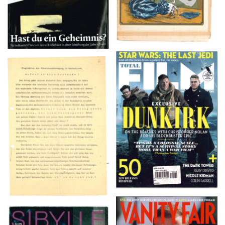
TOTAL FILM #260 –
Flugblätter der Weissen
SUMMER 2017
Rose – V, Januar 1943