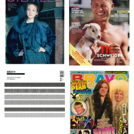
VANITY FAIR – Nr. 7 –
SIBYLLE 6/89
8. Februar 2007
ARCH+ Nr. 226, Herbst
BRAVO – Nr. 8, 13. Febr.
2016
1997