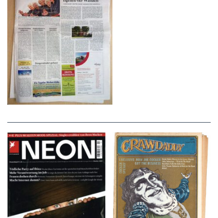
NEON – OKTOBER
Crawdaddy – June/11/72
2008