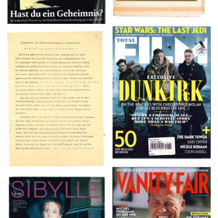
TOTAL FILM #260 –
Flugblätter der Weissen
SUMMER 2017
Rose – V, Januar 1943
VANITY FAIR – Nr. 7 –
SIBYLLE 6/89
8. Februar 2007