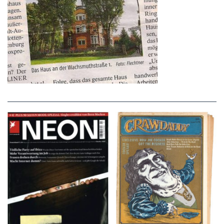
NEON – OKTOBER
Crawdaddy – June/11/72
2008