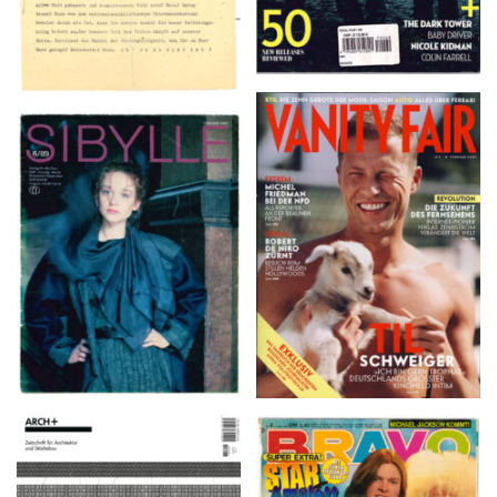
VANITY FAIR – Nr. 7 –
SIBYLLE 6/89
8. Februar 2007
ARCH+ Nr. 226, Herbst
BRAVO – Nr. 8, 13. Febr.