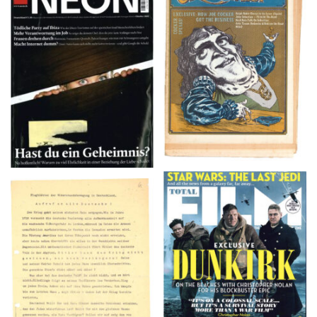
NEON – OKTOBER
Crawdaddy – June/11/72
2008
TOTAL FILM #260 –
Flugblätter der Weissen
SUMMER 2017
Rose – V, Januar 1943