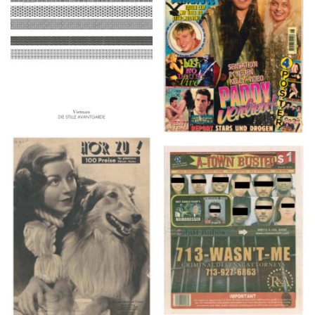
2016
1997
HÖR ZU! – 1949,
A-TOWN BUSTED –
NUMMER 10, Woche
8/15/16–9/1/16
vom 27. Februar bis 05.
März