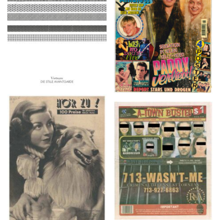
2016
1997
HÖR ZU! – 1949,
A-TOWN BUSTED –
NUMMER 10, Woche
8/15/16–9/1/16
vom 27. Februar bis 05.
März