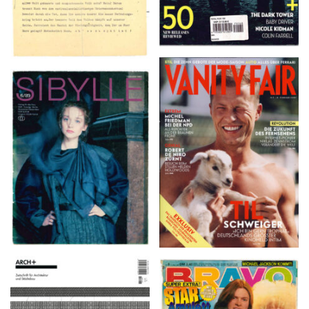
VANITY FAIR – Nr. 7 –
SIBYLLE 6/89
8. Februar 2007
ARCH+ Nr. 226, Herbst
BRAVO – Nr. 8, 13. Febr.