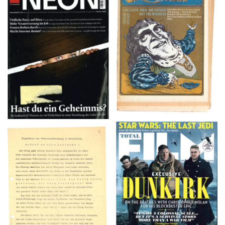
NEON – OKTOBER
Crawdaddy – June/11/72
2008
TOTAL FILM #260 –
Flugblätter der Weissen
SUMMER 2017
Rose – V, Januar 1943