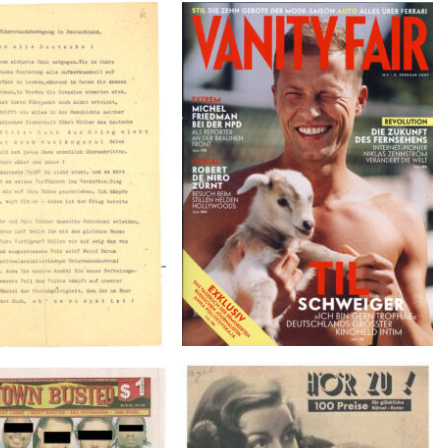
VANITY FAIR – Nr. 7 – 8.
r der Weissen Rose – V,
Februar 2007
Januar 1943
BUSTED – 8/15/16–
HÖR ZU! – 1949, NUMMER 10,