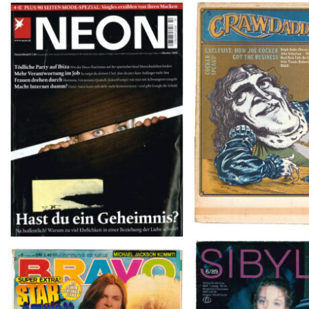
Crawdaddy – June
NEON – OKTOBER 2008
SIBYLLE 6/8
BRAVO – Nr. 8, 13. Febr. 1997