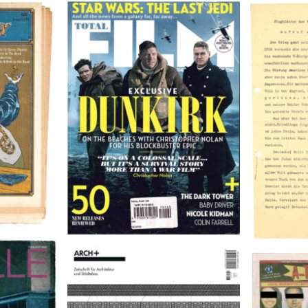
TOTAL FILM #260 – SUMMER
Flugblätte
/11/72
2017
9
A-TOWN 
ARCH+ Nr. 226, Herbst 2016