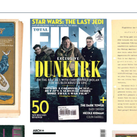
TOTAL FILM #260 – SUMMER
Flugblätte
/11/72
2017