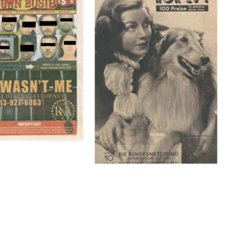
BUSTED – 8/15/16–
HÖR ZU! – 1949, NUMMER 10,
9/1/16
Woche vom 27. Februar bis 05.
März