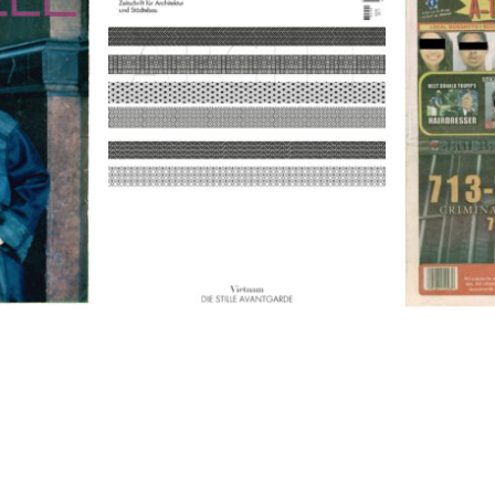
9
A-TOWN 
ARCH+ Nr. 226, Herbst 2016