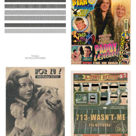
ARCH+ Nr. 226, Herbst
BRAVO – Nr. 8, 13. Febr.
2016
1997
HÖR ZU! – 1949,
A-TOWN BUSTED –
NUMMER 10, Woche
8/15/16–9/1/16
vom 27. Februar bis 05.
März