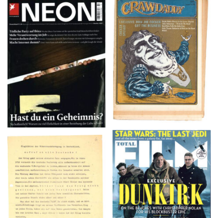
NEON – OKTOBER
Crawdaddy – June/11/72
2008
TOTAL FILM #260 –
Flugblätter der Weissen
SUMMER 2017
Rose – V, Januar 1943