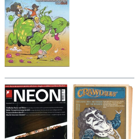
NEON – OKTOBER
Crawdaddy – June/11/72
2008