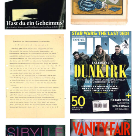
TOTAL FILM #260 –
Flugblätter der Weissen
SUMMER 2017
Rose – V, Januar 1943