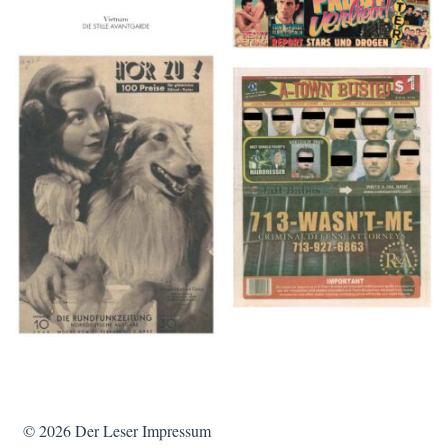
HÖR ZU! – 1949,
A-TOWN BUSTED –
NUMMER 10, Woche
8/15/16–9/1/16
vom 27. Februar bis 05.
März
© 2026
Der Leser
Impressum