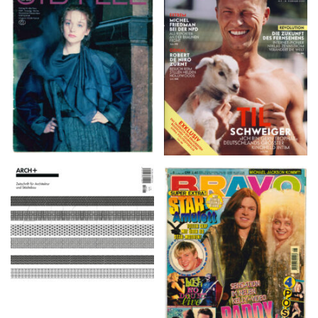
VANITY FAIR – Nr. 7 –
SIBYLLE 6/89
8. Februar 2007
ARCH+ Nr. 226, Herbst
BRAVO – Nr. 8, 13. Febr.
2016
1997