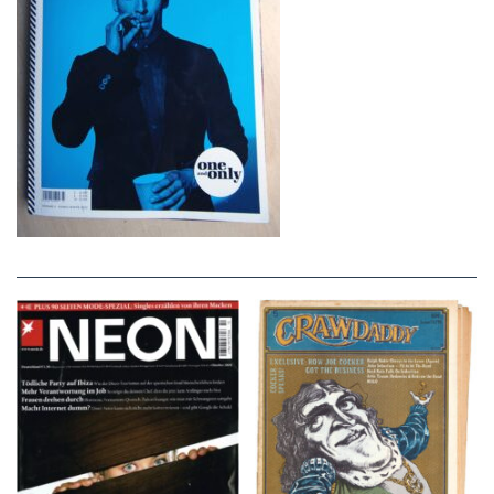
NEON – OKTOBER
Crawdaddy – June/11/72
2008