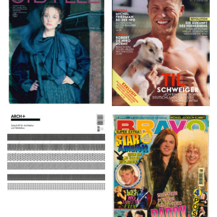
VANITY FAIR – Nr. 7 –
SIBYLLE 6/89
8. Februar 2007
ARCH+ Nr. 226, Herbst
BRAVO – Nr. 8, 13. Febr.
2016
1997