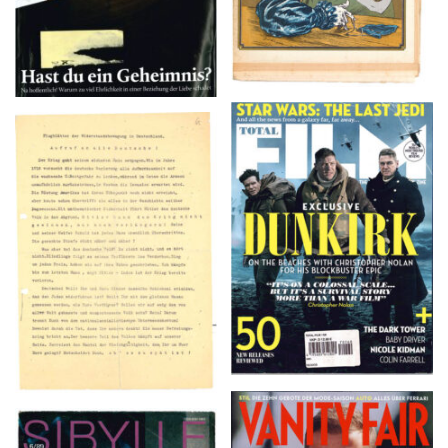
TOTAL FILM #260 –
Flugblätter der Weissen
SUMMER 2017
Rose – V, Januar 1943