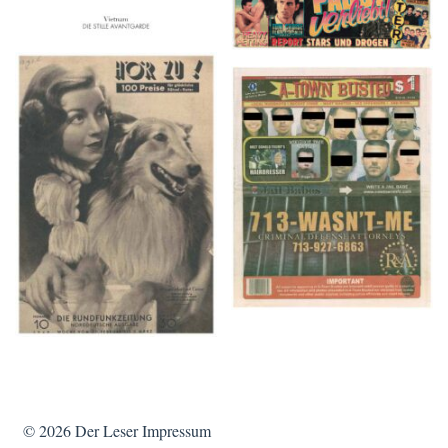
HÖR ZU! – 1949,
A-TOWN BUSTED –
NUMMER 10, Woche
8/15/16–9/1/16
vom 27. Februar bis 05.
März
© 2026
Der Leser
Impressum