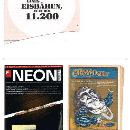
NEON – OKTOBER
Crawdaddy – June/11/72
2008