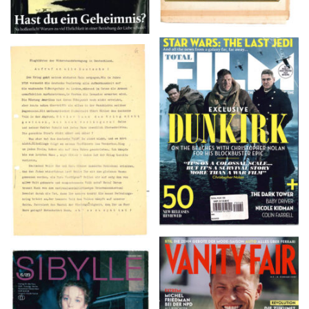
TOTAL FILM #260 –
Flugblätter der Weissen
SUMMER 2017
Rose – V, Januar 1943
VANITY FAIR – Nr. 7 –
SIBYLLE 6/89
8. Februar 2007