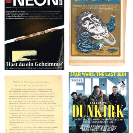
NEON – OKTOBER
Crawdaddy – June/11/72
2008
TOTAL FILM #260 –
Flugblätter der Weissen
SUMMER 2017
Rose – V, Januar 1943