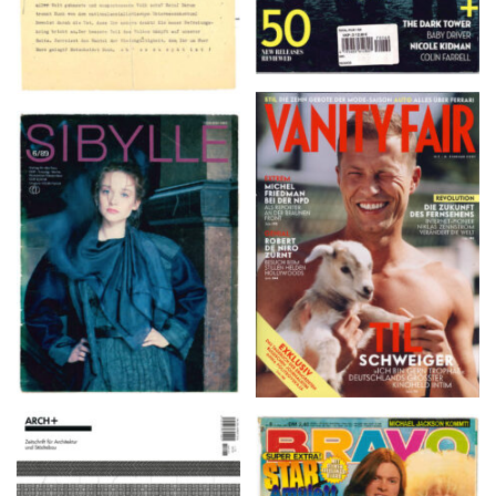
VANITY FAIR – Nr. 7 –
SIBYLLE 6/89
8. Februar 2007
ARCH+ Nr. 226, Herbst
BRAVO – Nr. 8, 13. Febr.