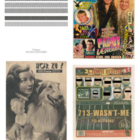
2016
1997
HÖR ZU! – 1949,
A-TOWN BUSTED –
NUMMER 10, Woche
8/15/16–9/1/16
vom 27. Februar bis 05.
März