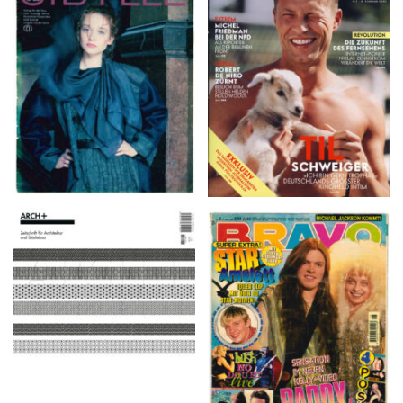
VANITY FAIR – Nr. 7 –
SIBYLLE 6/89
8. Februar 2007
ARCH+ Nr. 226, Herbst
BRAVO – Nr. 8, 13. Febr.
2016
1997