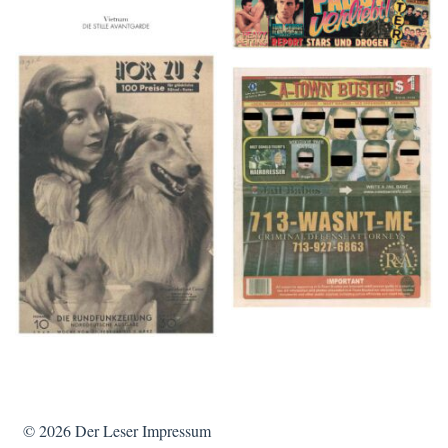
HÖR ZU! – 1949,
A-TOWN BUSTED –
NUMMER 10, Woche
8/15/16–9/1/16
vom 27. Februar bis 05.
März
© 2026
Der Leser
Impressum