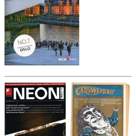
NEON – OKTOBER
Crawdaddy – June/11/72
2008