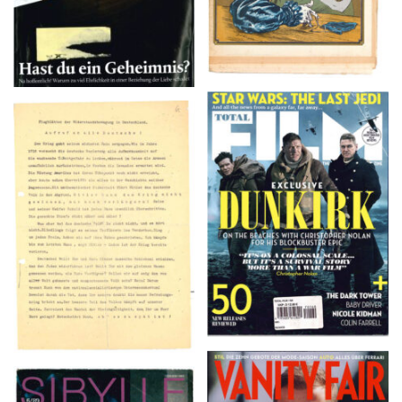
TOTAL FILM #260 –
Flugblätter der Weissen
SUMMER 2017
Rose – V, Januar 1943