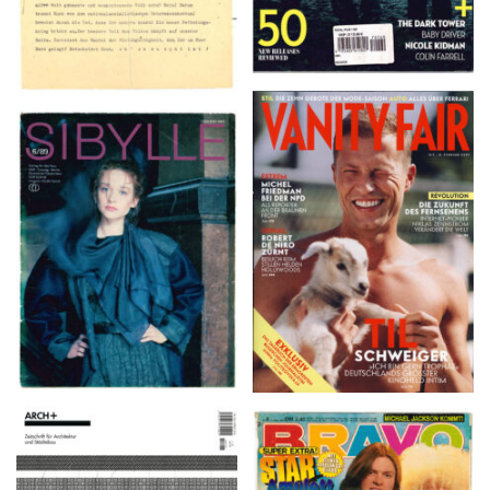
VANITY FAIR – Nr. 7 –
SIBYLLE 6/89
8. Februar 2007
ARCH+ Nr. 226, Herbst
BRAVO – Nr. 8, 13. Febr.