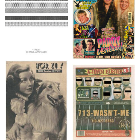
2016
1997
HÖR ZU! – 1949,
A-TOWN BUSTED –
NUMMER 10, Woche
8/15/16–9/1/16
vom 27. Februar bis 05.
März