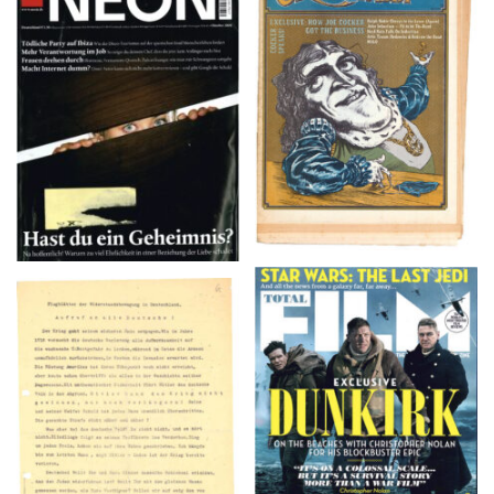
NEON – OKTOBER
Crawdaddy – June/11/72
2008
TOTAL FILM #260 –
Flugblätter der Weissen
SUMMER 2017
Rose – V, Januar 1943