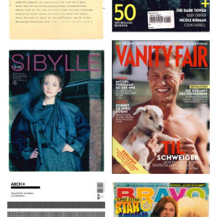
VANITY FAIR – Nr. 7 –
SIBYLLE 6/89
8. Februar 2007
ARCH+ Nr. 226, Herbst
BRAVO – Nr. 8, 13. Febr.