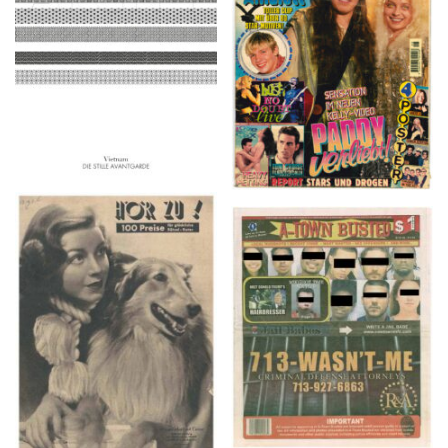
2016
1997
HÖR ZU! – 1949,
A-TOWN BUSTED –
NUMMER 10, Woche
8/15/16–9/1/16
vom 27. Februar bis 05.
März