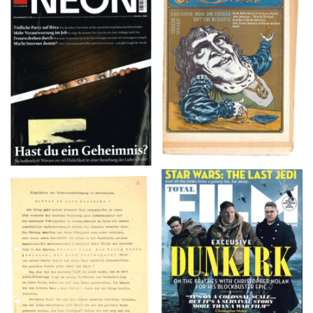
NEON – OKTOBER
Crawdaddy – June/11/72
2008
TOTAL FILM #260 –
Flugblätter der Weissen
SUMMER 2017
Rose – V, Januar 1943