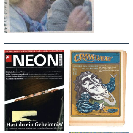
NEON – OKTOBER
Crawdaddy – June/11/72
2008