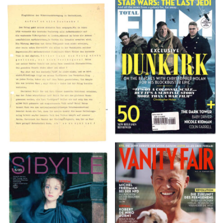
TOTAL FILM #260 –
Flugblätter der Weissen
SUMMER 2017
Rose – V, Januar 1943
VANITY FAIR – Nr. 7 –
SIBYLLE 6/89
8. Februar 2007