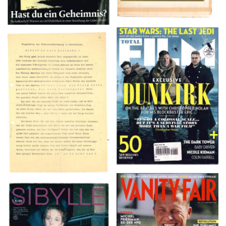
TOTAL FILM #260 –
Flugblätter der Weissen
SUMMER 2017
Rose – V, Januar 1943
VANITY FAIR – Nr. 7 –
SIBYLLE 6/89
8. Februar 2007