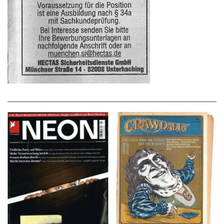
NEON – OKTOBER
Crawdaddy – June/11/72
2008