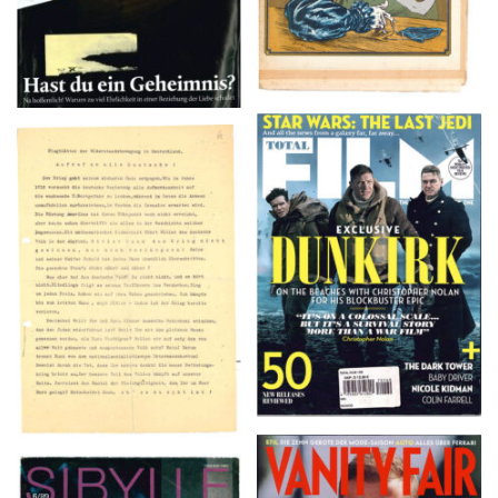
TOTAL FILM #260 –
Flugblätter der Weissen
SUMMER 2017
Rose – V, Januar 1943