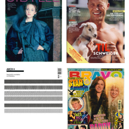
VANITY FAIR – Nr. 7 –
SIBYLLE 6/89
8. Februar 2007
ARCH+ Nr. 226, Herbst
BRAVO – Nr. 8, 13. Febr.
2016
1997