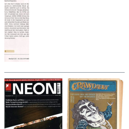
NEON – OKTOBER
Crawdaddy – June/11/72
2008