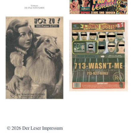
HÖR ZU! – 1949,
A-TOWN BUSTED –
NUMMER 10, Woche
8/15/16–9/1/16
vom 27. Februar bis 05.
März
© 2026
Der Leser
Impressum