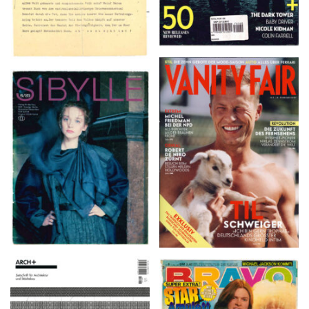
VANITY FAIR – Nr. 7 –
SIBYLLE 6/89
8. Februar 2007
ARCH+ Nr. 226, Herbst
BRAVO – Nr. 8, 13. Febr.