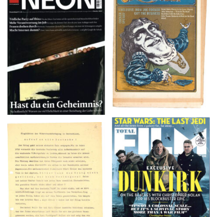
NEON – OKTOBER
Crawdaddy – June/11/72
2008
TOTAL FILM #260 –
Flugblätter der Weissen
SUMMER 2017
Rose – V, Januar 1943