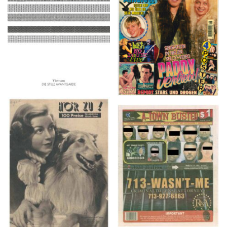
2016
1997
HÖR ZU! – 1949,
A-TOWN BUSTED –
NUMMER 10, Woche
8/15/16–9/1/16
vom 27. Februar bis 05.
März