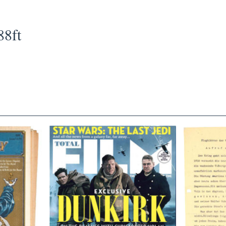
88ft
TOTAL FILM #260 – SUMMER
Flugblätte
/11/72
2017