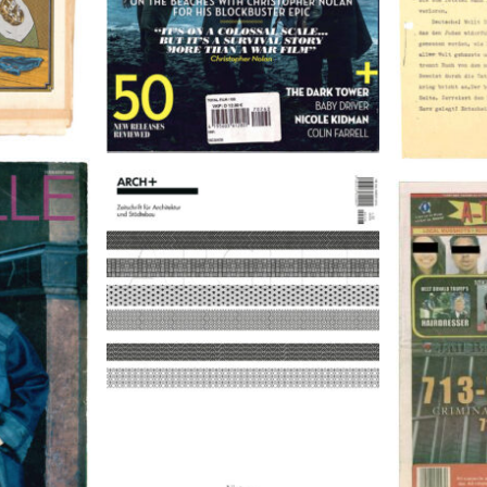
9
A-TOWN 
ARCH+ Nr. 226, Herbst 2016