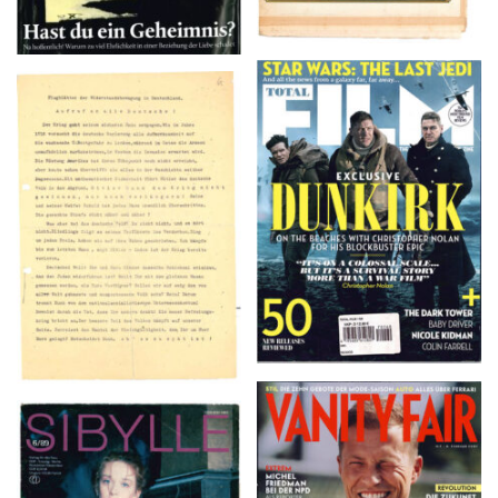
TOTAL FILM #260 –
Flugblätter der Weissen
SUMMER 2017
Rose – V, Januar 1943
VANITY FAIR – Nr. 7 –
SIBYLLE 6/89
8. Februar 2007