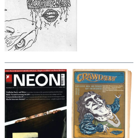
NEON – OKTOBER
Crawdaddy – June/11/72
2008