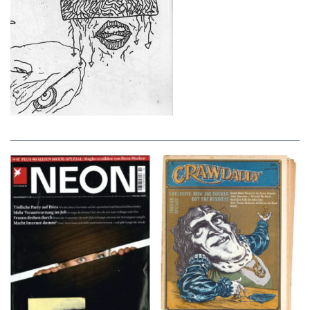
NEON – OKTOBER
Crawdaddy – June/11/72
2008