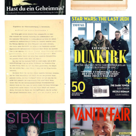
TOTAL FILM #260 –
Flugblätter der Weissen
SUMMER 2017
Rose – V, Januar 1943
VANITY FAIR – Nr. 7 –
SIBYLLE 6/89
8. Februar 2007