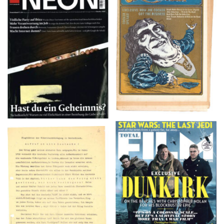
NEON – OKTOBER
Crawdaddy – June/11/72
2008
TOTAL FILM #260 –
Flugblätter der Weissen
SUMMER 2017
Rose – V, Januar 1943