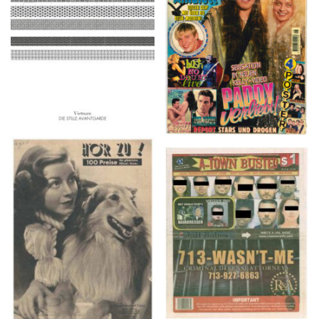
2016
1997
HÖR ZU! – 1949,
A-TOWN BUSTED –
NUMMER 10, Woche
8/15/16–9/1/16
vom 27. Februar bis 05.
März