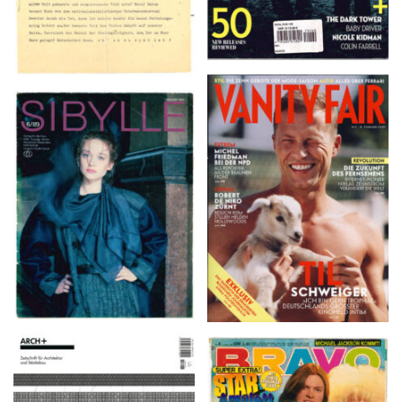
VANITY FAIR – Nr. 7 –
SIBYLLE 6/89
8. Februar 2007
ARCH+ Nr. 226, Herbst
BRAVO – Nr. 8, 13. Febr.