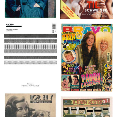
ARCH+ Nr. 226, Herbst
BRAVO – Nr. 8, 13. Febr.
2016
1997
HÖR ZU! – 1949,
A-TOWN BUSTED –
NUMMER 10, Woche