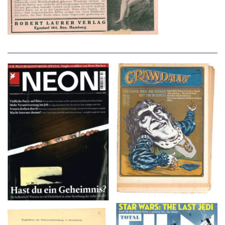
NEON – OKTOBER
Crawdaddy – June/11/72
2008