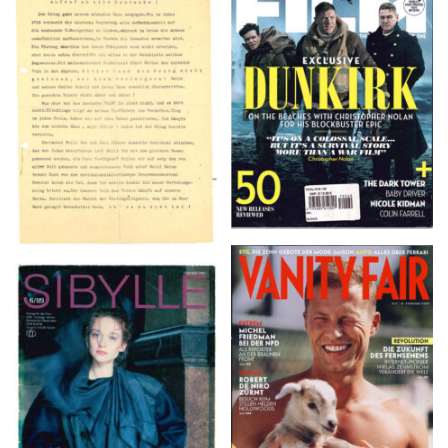
TOTAL FILM #260 –
Flugblätter der Weissen
SUMMER 2017
Rose – V, Januar 1943
VANITY FAIR – Nr. 7 –
SIBYLLE 6/89
8. Februar 2007