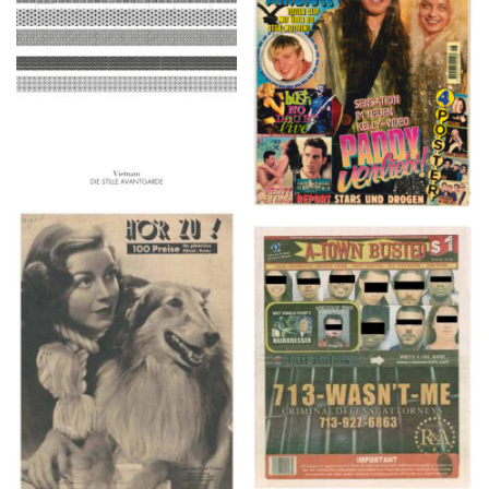
2016
1997
HÖR ZU! – 1949,
A-TOWN BUSTED –
NUMMER 10, Woche
8/15/16–9/1/16
vom 27. Februar bis 05.
März