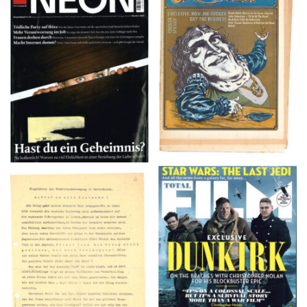
NEON – OKTOBER
Crawdaddy – June/11/72
2008
TOTAL FILM #260 –
Flugblätter der Weissen
SUMMER 2017
Rose – V, Januar 1943