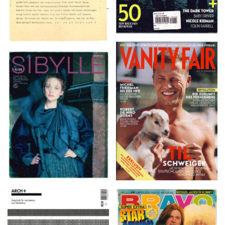
VANITY FAIR – Nr. 7 –
SIBYLLE 6/89
8. Februar 2007
ARCH+ Nr. 226, Herbst
BRAVO – Nr. 8, 13. Febr.