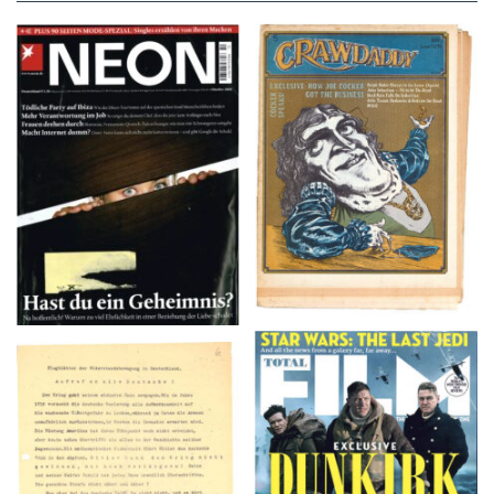
NEON – OKTOBER
Crawdaddy – June/11/72
2008
TOTAL FILM #260 –
Flugblätter der Weissen
SUMMER 2017
Rose – V, Januar 1943