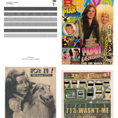
ARCH+ Nr. 226, Herbst
BRAVO – Nr. 8, 13. Febr.
2016
1997
HÖR ZU! – 1949,
A-TOWN BUSTED –
NUMMER 10, Woche
8/15/16–9/1/16
vom 27. Februar bis 05.
März