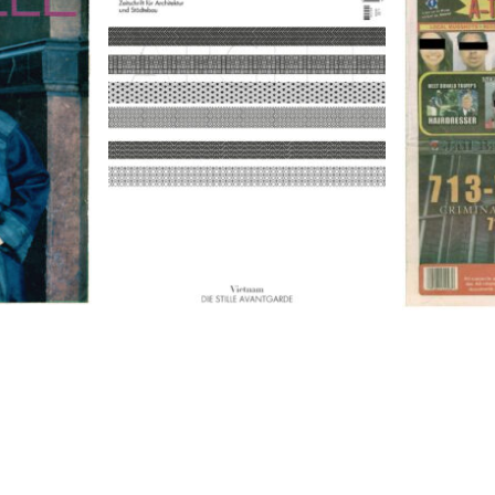
9
A-TOWN 
ARCH+ Nr. 226, Herbst 2016