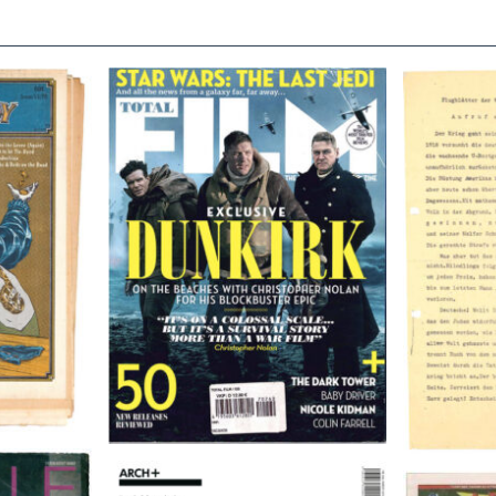
TOTAL FILM #260 – SUMMER
Flugblätte
/11/72
2017