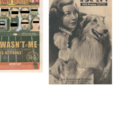
BUSTED – 8/15/16–
HÖR ZU! – 1949, NUMMER 10,
9/1/16
Woche vom 27. Februar bis 05.
März