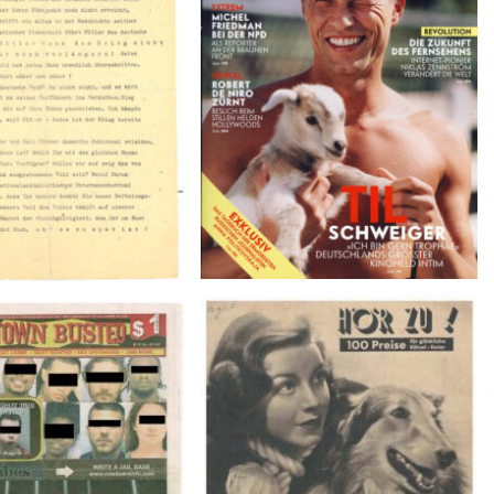
Februar 2007
Januar 1943
BUSTED – 8/15/16–
HÖR ZU! – 1949, NUMMER 10,
9/1/16
Woche vom 27. Februar bis 05.
März