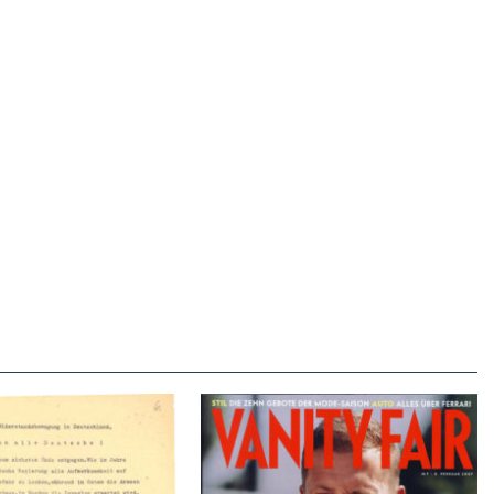
VANITY FAIR – Nr. 7 – 8.
r der Weissen Rose – V,