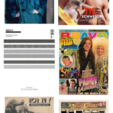
ARCH+ Nr. 226, Herbst
BRAVO – Nr. 8, 13. Febr.
2016
1997
HÖR ZU! – 1949,