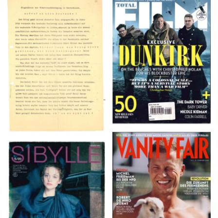
TOTAL FILM #260 –
Flugblätter der Weissen
SUMMER 2017
Rose – V, Januar 1943
VANITY FAIR – Nr. 7 –
SIBYLLE 6/89
8. Februar 2007