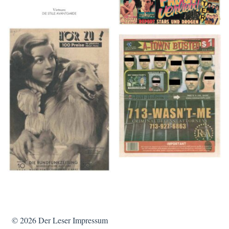
HÖR ZU! – 1949,
A-TOWN BUSTED –
NUMMER 10, Woche
8/15/16–9/1/16
vom 27. Februar bis 05.
März
© 2026
Der Leser
Impressum