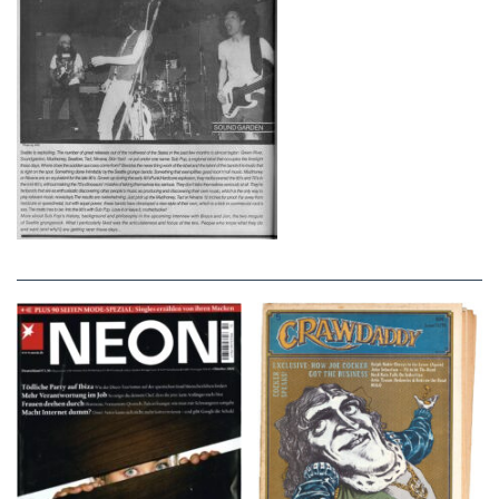
NEON – OKTOBER
Crawdaddy – June/11/72
2008