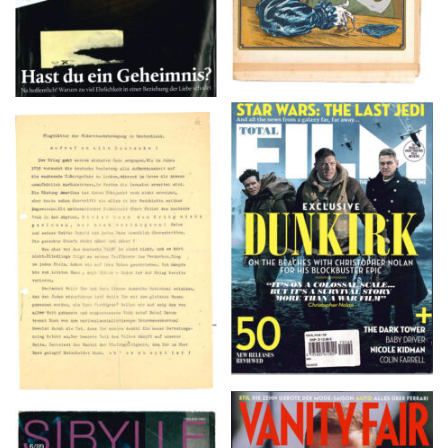
TOTAL FILM #260 –
Flugblätter der Weissen
SUMMER 2017
Rose – V, Januar 1943