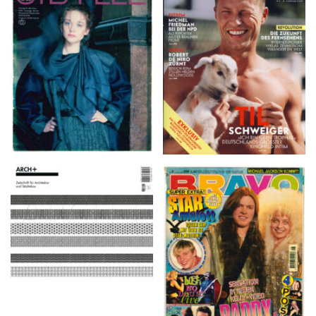
VANITY FAIR – Nr. 7 –
SIBYLLE 6/89
8. Februar 2007
ARCH+ Nr. 226, Herbst
BRAVO – Nr. 8, 13. Febr.
2016
1997