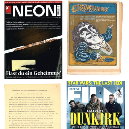
NEON – OKTOBER
Crawdaddy – June/11/72
2008
TOTAL FILM #260 –
Flugblätter der Weissen
SUMMER 2017
Rose – V, Januar 1943