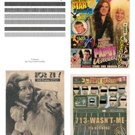
ARCH+ Nr. 226, Herbst
BRAVO – Nr. 8, 13. Febr.
2016
1997
HÖR ZU! – 1949,
A-TOWN BUSTED –
NUMMER 10, Woche
8/15/16–9/1/16
vom 27. Februar bis 05.
März