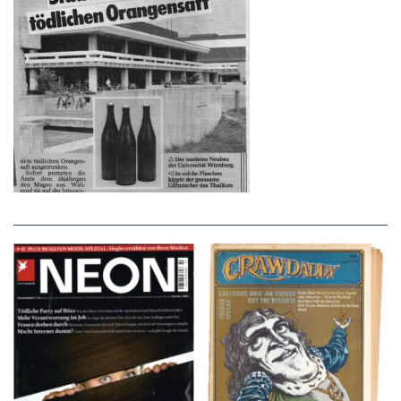
NEON – OKTOBER
Crawdaddy – June/11/72
2008