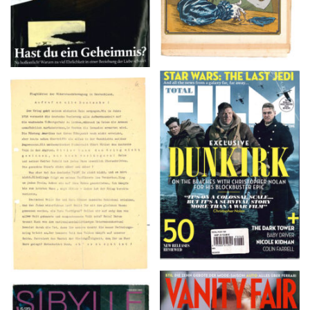
TOTAL FILM #260 –
Flugblätter der Weissen
SUMMER 2017
Rose – V, Januar 1943