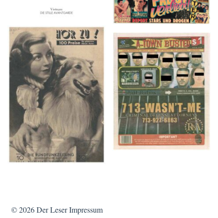
HÖR ZU! – 1949,
A-TOWN BUSTED –
NUMMER 10, Woche
8/15/16–9/1/16
vom 27. Februar bis 05.
März
© 2026
Der Leser
Impressum