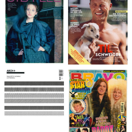
VANITY FAIR – Nr. 7 –
SIBYLLE 6/89
8. Februar 2007
ARCH+ Nr. 226, Herbst
BRAVO – Nr. 8, 13. Febr.
2016
1997