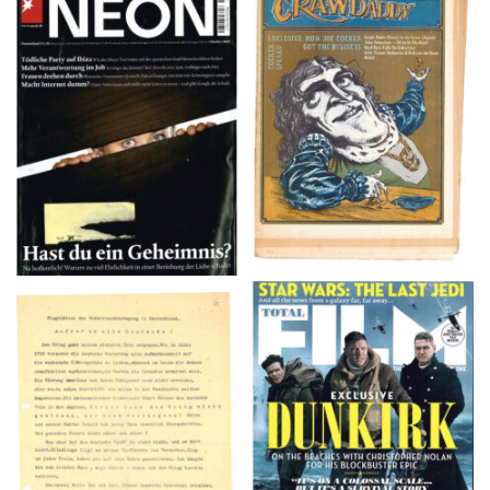
NEON – OKTOBER
Crawdaddy – June/11/72
2008
TOTAL FILM #260 –
Flugblätter der Weissen
SUMMER 2017
Rose – V, Januar 1943