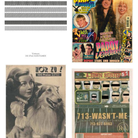
BRAVO – Nr. 8, 13. Febr.
2016
1997
HÖR ZU! – 1949,
A-TOWN BUSTED –
NUMMER 10, Woche
8/15/16–9/1/16
vom 27. Februar bis 05.
März