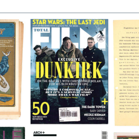
TOTAL FILM #260 – SUMMER
Flugblätte
/11/72
2017