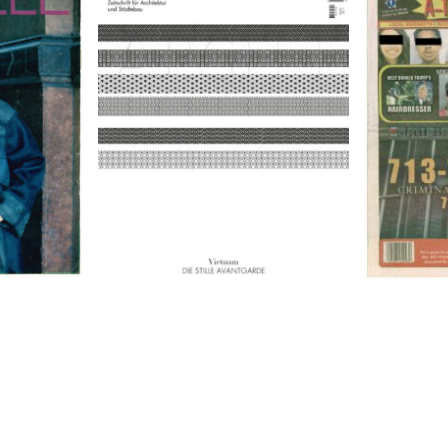
9
A-TOWN 
ARCH+ Nr. 226, Herbst 2016