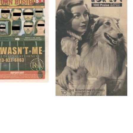
BUSTED – 8/15/16–
HÖR ZU! – 1949, NUMMER 10,
9/1/16
Woche vom 27. Februar bis 05.
März