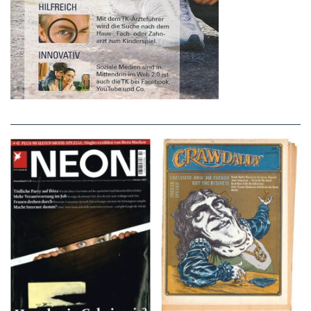
NEON – OKTOBER
Crawdaddy – June/11/72
2008