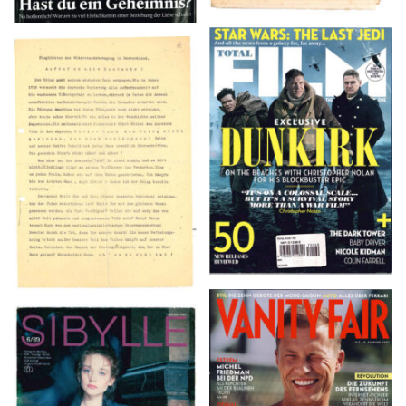
TOTAL FILM #260 –
Flugblätter der Weissen
SUMMER 2017
Rose – V, Januar 1943
VANITY FAIR – Nr. 7 –
SIBYLLE 6/89
8. Februar 2007