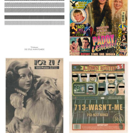
2016
1997
HÖR ZU! – 1949,
A-TOWN BUSTED –
NUMMER 10, Woche
8/15/16–9/1/16
vom 27. Februar bis 05.
März