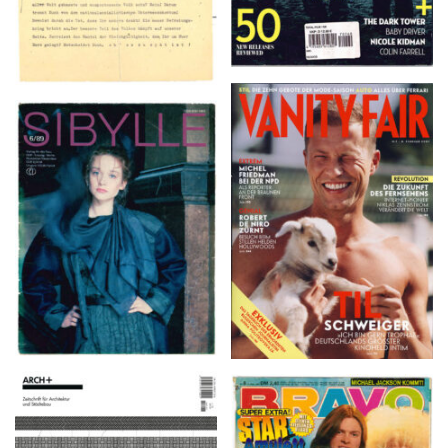
VANITY FAIR – Nr. 7 –
SIBYLLE 6/89
8. Februar 2007
ARCH+ Nr. 226, Herbst
BRAVO – Nr. 8, 13. Febr.