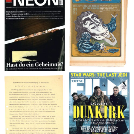
NEON – OKTOBER
Crawdaddy – June/11/72
2008
TOTAL FILM #260 –
Flugblätter der Weissen
SUMMER 2017
Rose – V, Januar 1943