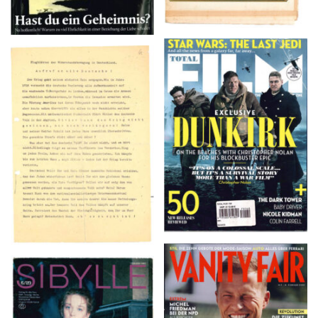
TOTAL FILM #260 –
Flugblätter der Weissen
SUMMER 2017
Rose – V, Januar 1943
VANITY FAIR – Nr. 7 –
SIBYLLE 6/89
8. Februar 2007