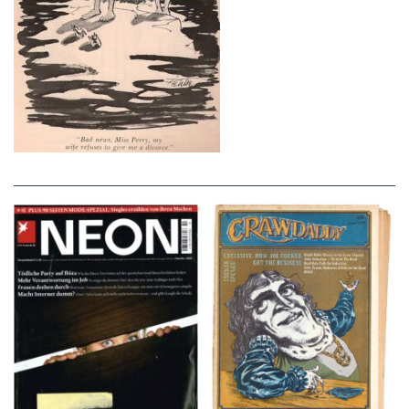
NEON – OKTOBER
Crawdaddy – June/11/72
2008