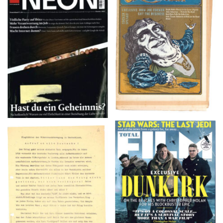
NEON – OKTOBER
Crawdaddy – June/11/72
2008
TOTAL FILM #260 –
Flugblätter der Weissen
SUMMER 2017
Rose – V, Januar 1943