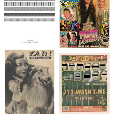
2016
1997
HÖR ZU! – 1949,
A-TOWN BUSTED –
NUMMER 10, Woche
8/15/16–9/1/16
vom 27. Februar bis 05.
März