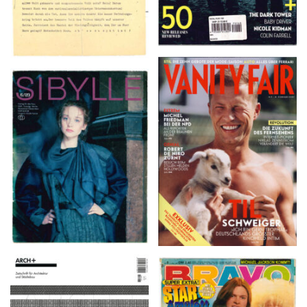
VANITY FAIR – Nr. 7 –
SIBYLLE 6/89
8. Februar 2007
ARCH+ Nr. 226, Herbst
BRAVO – Nr. 8, 13. Febr.