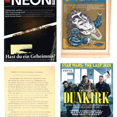
NEON – OKTOBER
Crawdaddy – June/11/72
2008
TOTAL FILM #260 –
Flugblätter der Weissen
SUMMER 2017
Rose – V, Januar 1943