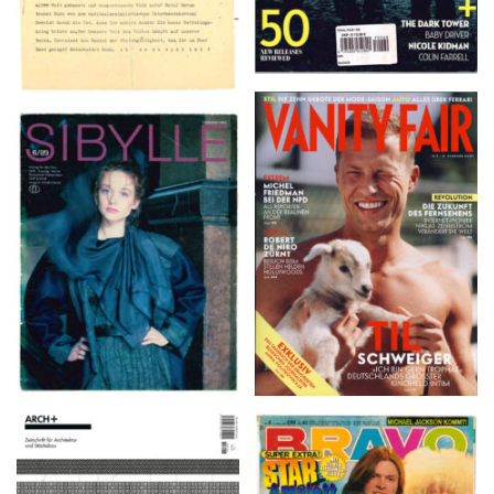
VANITY FAIR – Nr. 7 –
SIBYLLE 6/89
8. Februar 2007
ARCH+ Nr. 226, Herbst
BRAVO – Nr. 8, 13. Febr.