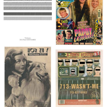
2016
1997
HÖR ZU! – 1949,
A-TOWN BUSTED –
NUMMER 10, Woche
8/15/16–9/1/16
vom 27. Februar bis 05.
März