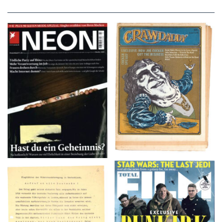
NEON – OKTOBER
Crawdaddy – June/11/72
2008
TOTAL FILM #260 –
Flugblätter der Weissen
SUMMER 2017
Rose – V, Januar 1943