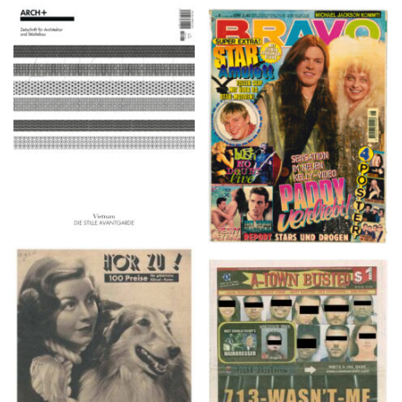
ARCH+ Nr. 226, Herbst
BRAVO – Nr. 8, 13. Febr.
2016
1997
HÖR ZU! – 1949,
A-TOWN BUSTED –
NUMMER 10, Woche
8/15/16–9/1/16
vom 27. Februar bis 05.
März