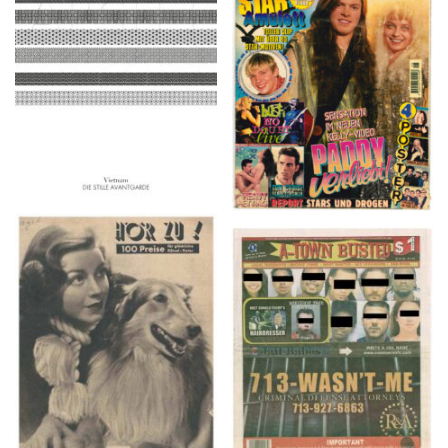
ARCH+ Nr. 226, Herbst
BRAVO – Nr. 8, 13. Febr.
2016
1997
HÖR ZU! – 1949,
A-TOWN BUSTED –
NUMMER 10, Woche
8/15/16–9/1/16
vom 27. Februar bis 05.
März