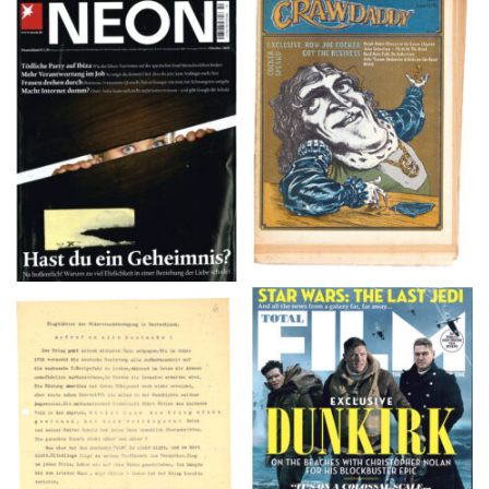
NEON – OKTOBER
Crawdaddy – June/11/72
2008
TOTAL FILM #260 –
Flugblätter der Weissen
SUMMER 2017
Rose – V, Januar 1943