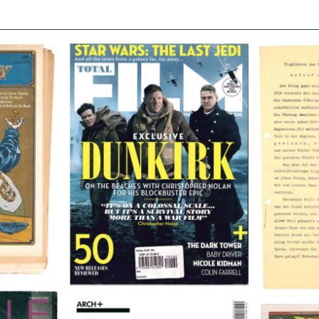
TOTAL FILM #260 – SUMMER
Flugblätte
/11/72
2017