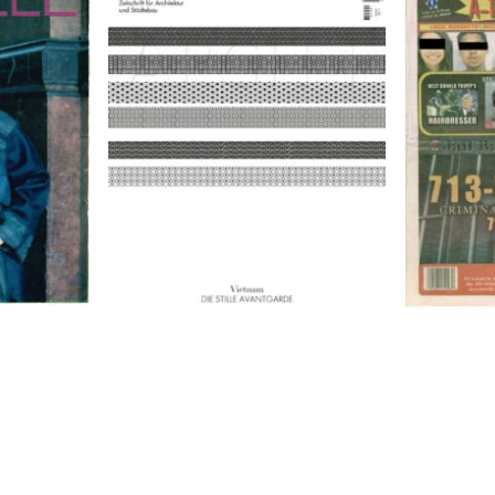
9
A-TOWN 
ARCH+ Nr. 226, Herbst 2016