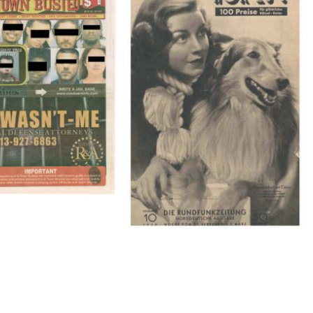
BUSTED – 8/15/16–
HÖR ZU! – 1949, NUMMER 10,
9/1/16
Woche vom 27. Februar bis 05.
März