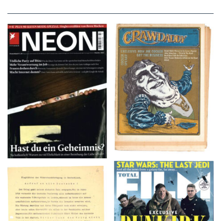
NEON – OKTOBER
Crawdaddy – June/11/72
2008
TOTAL FILM #260 –
Flugblätter der Weissen
SUMMER 2017
Rose – V, Januar 1943