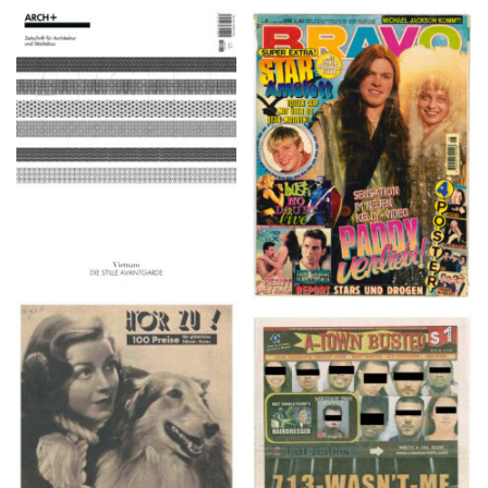
ARCH+ Nr. 226, Herbst
BRAVO – Nr. 8, 13. Febr.
2016
1997
HÖR ZU! – 1949,
A-TOWN BUSTED –
NUMMER 10, Woche
8/15/16–9/1/16
vom 27. Februar bis 05.
März