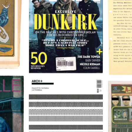
2017
9
A-TOWN 
ARCH+ Nr. 226, Herbst 2016