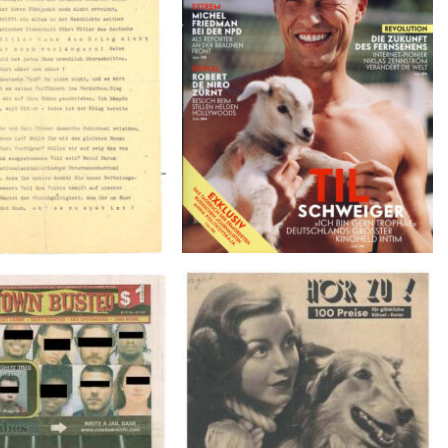
Februar 2007
Januar 1943
BUSTED – 8/15/16–
HÖR ZU! – 1949, NUMMER 10,
9/1/16
Woche vom 27. Februar bis 05.
März