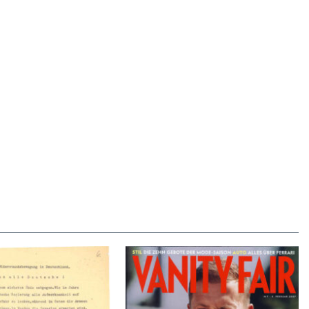
VANITY FAIR – Nr. 7 – 8.
r der Weissen Rose – V,