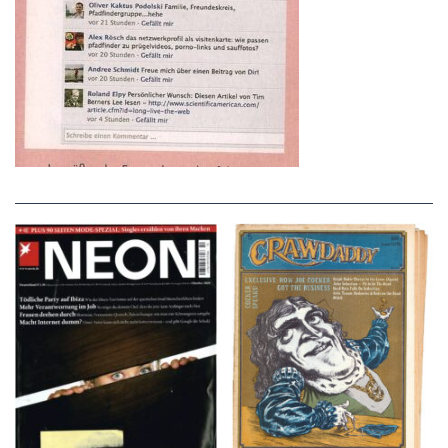
NEON – OKTOBER
Crawdaddy – June/11/72
2008