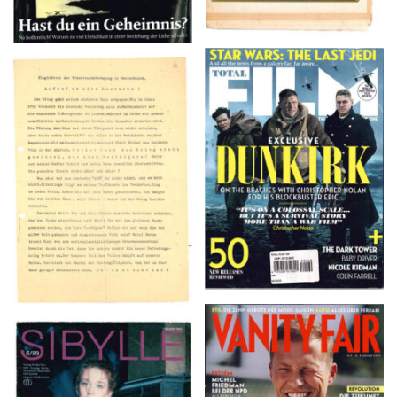
TOTAL FILM #260 –
Flugblätter der Weissen
SUMMER 2017
Rose – V, Januar 1943
VANITY FAIR – Nr. 7 –
SIBYLLE 6/89
8. Februar 2007