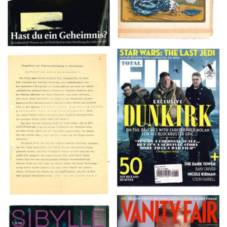
TOTAL FILM #260 –
Flugblätter der Weissen
SUMMER 2017
Rose – V, Januar 1943