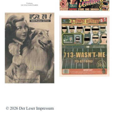
HÖR ZU! – 1949,
A-TOWN BUSTED –
NUMMER 10, Woche
8/15/16–9/1/16
vom 27. Februar bis 05.
März
© 2026
Der Leser
Impressum