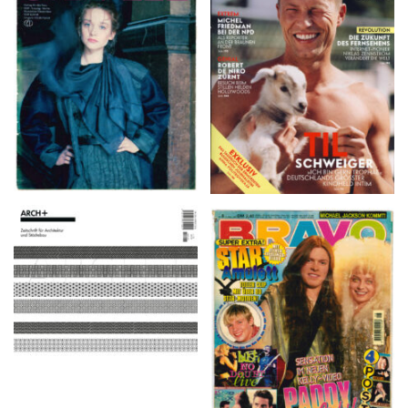
VANITY FAIR – Nr. 7 –
SIBYLLE 6/89
8. Februar 2007
ARCH+ Nr. 226, Herbst
BRAVO – Nr. 8, 13. Febr.
2016
1997