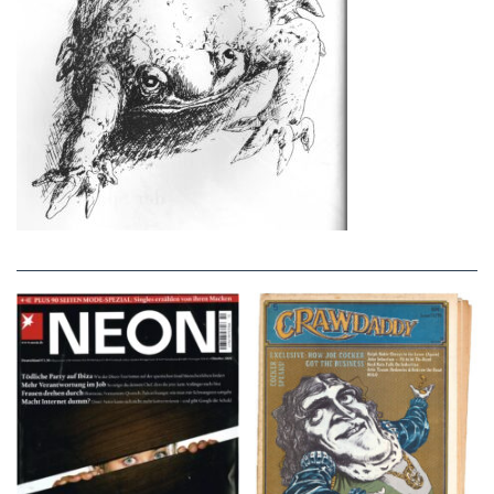
NEON – OKTOBER
Crawdaddy – June/11/72
2008