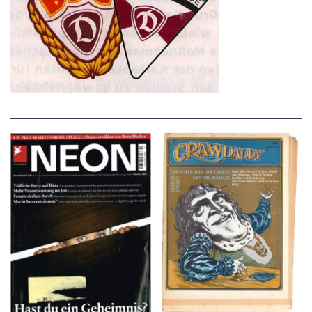
NEON – OKTOBER
Crawdaddy – June/11/72
2008