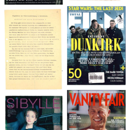
TOTAL FILM #260 –
Flugblätter der Weissen
SUMMER 2017
Rose – V, Januar 1943
VANITY FAIR – Nr. 7 –
SIBYLLE 6/89
8. Februar 2007