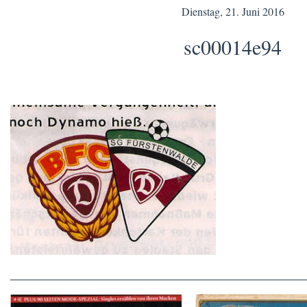
Dienstag, 21. Juni 2016
sc00014e94