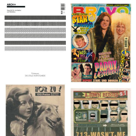
ARCH+ Nr. 226, Herbst
BRAVO – Nr. 8, 13. Febr.
2016
1997
HÖR ZU! – 1949,
A-TOWN BUSTED –
NUMMER 10, Woche
8/15/16–9/1/16
vom 27. Februar bis 05.
März