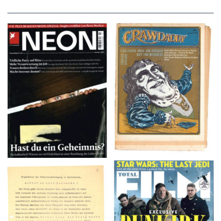
NEON – OKTOBER
Crawdaddy – June/11/72
2008
TOTAL FILM #260 –
Flugblätter der Weissen
SUMMER 2017
Rose – V, Januar 1943