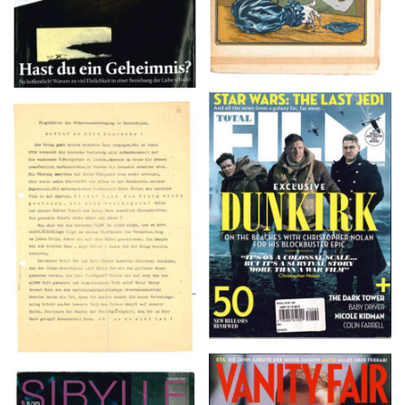
TOTAL FILM #260 –
Flugblätter der Weissen
SUMMER 2017
Rose – V, Januar 1943