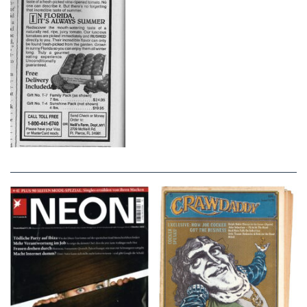
NEON – OKTOBER
Crawdaddy – June/11/72
2008