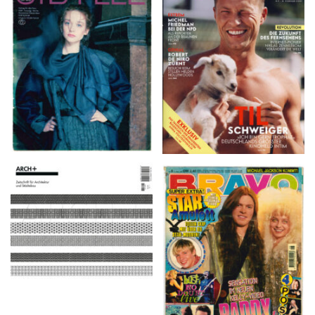
VANITY FAIR – Nr. 7 –
SIBYLLE 6/89
8. Februar 2007
ARCH+ Nr. 226, Herbst
BRAVO – Nr. 8, 13. Febr.
2016
1997