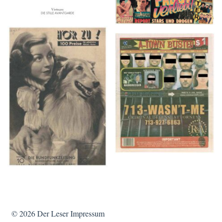
HÖR ZU! – 1949,
A-TOWN BUSTED –
NUMMER 10, Woche
8/15/16–9/1/16
vom 27. Februar bis 05.
März
© 2026
Der Leser
Impressum