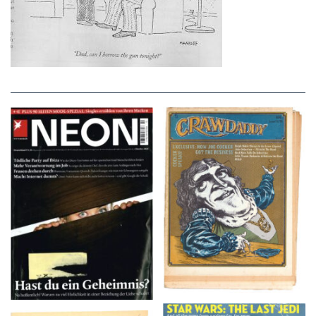
NEON – OKTOBER
Crawdaddy – June/11/72
2008