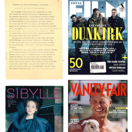
TOTAL FILM #260 –
Flugblätter der Weissen
SUMMER 2017
Rose – V, Januar 1943
VANITY FAIR – Nr. 7 –
SIBYLLE 6/89
8. Februar 2007