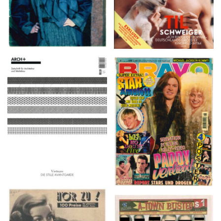
ARCH+ Nr. 226, Herbst
BRAVO – Nr. 8, 13. Febr.
2016
1997
HÖR ZU! – 1949,